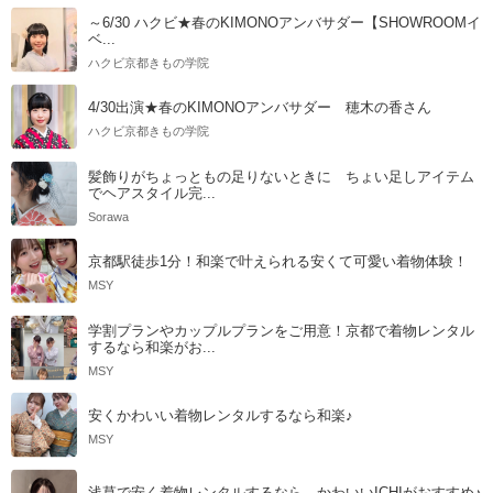
～6/30 ハクビ★春のKIMONOアンバサダー【SHOWROOMイ
ベ...
ハクビ京都きもの学院
4/30出演★春のKIMONOアンバサダー 穂木の香さん
ハクビ京都きもの学院
髪飾りがちょっともの足りないときに ちょい足しアイテム
でヘアスタイル完...
Sorawa
京都駅徒歩1分！和楽で叶えられる安くて可愛い着物体験！
MSY
学割プランやカップルプランをご用意！京都で着物レンタル
するなら和楽がお...
MSY
安くかわいい着物レンタルするなら和楽♪
MSY
浅草で安く着物レンタルするなら、かわいいICHIがおすすめ♪