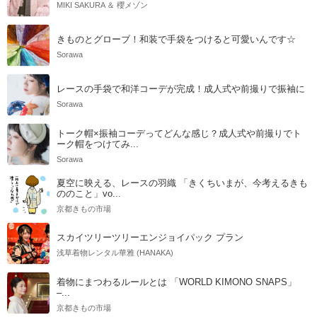
MIKI SAKURA ＆ 櫻メゾン
きものとグローブ！和装で手袋をつけると可愛いんです☆
Sorawa
レースの手袋で和洋コーデが完成！成人式や前撮りで振袖に
Sorawa
トーク帽×振袖コーデってどんな感じ？成人式や前撮りでト
ーク帽をつけてみ...
Sorawa
夏空に映える、レースの羽織 「きくちいまが、今考えるきも
ののこと」vo...
京都きもの市場
スカイツリーツリーエンジョイパック プラン
浅草着物レンタル華雅 (HANAKA)
着物にまつわるルールとは 「WORLD KIMONO SNAPS」
–...
京都きもの市場