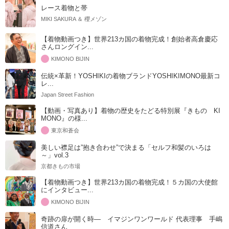
レース着物と帯
MIKI SAKURA ＆ 櫻メゾン
【着物動画つき】世界213カ国の着物完成！創始者高倉慶応
さんロングイン...
KIMONO BIJIN
伝統×革新！YOSHIKIの着物ブランドYOSHIKIMONO最新コ
レ...
Japan Street Fashion
【動画・写真あり】着物の歴史をたどる特別展『きもの KI
MONO』の様...
東京和蒼会
美しい襟足は”抱き合わせ”で決まる「セルフ和髪のいろは
～」vol.3
京都きもの市場
【着物動画つき】世界213カ国の着物完成！５カ国の大使館
にインタビュー...
KIMONO BIJIN
奇跡の扉が開く時― イマジンワンワールド 代表理事 手嶋
信道さん