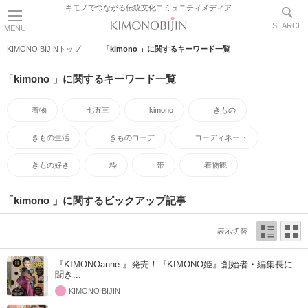
キモノでつながる伝統文化コミュニティメディア
SEARCH
MENU
KIMONO BIJINトップ
「kimono 」に関するキーワード一覧
「kimono 」に関するキーワード一覧
着物
七五三
kimono
きもの
きもの生活
きものコーデ
コーディネート
きもの好き
粋
帯
着物観
「kimono 」に関するピックアップ記事
表示切替
『KIMONOanne.』発売！『KIMONO姫』創始者・編集長に
聞き...
KIMONO BIJIN