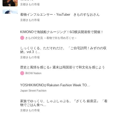
京都きもの市場
着物インフルエンサー・YouTuber きものすなおさん
京都きもの市場
KIMONOで海賊船クルージング！6/2横浜開港祭で開催！
きものDE交流 ～着物で街を埋め尽くせ～
しっくりくる、ただそれだけ。 「ご自宅訪問！みずのの収
納」vol.3（...
京都きもの市場
歴史と風情を感じる♪ 週末は両国巡りで和文化を感じよう
和OW Nation
YOSHIKIMONOがRakuten Fashion Week TO...
Japan Street Fashion
家族でゆっくり、しゃぶしゃぶを。『ざくろ 銀座店』 「着
物でごはん食べ...
京都きもの市場