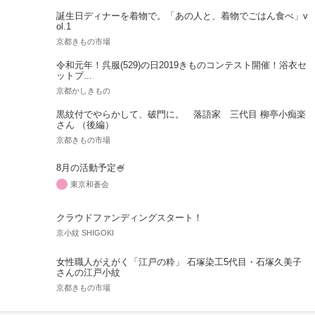
誕生日ディナーを着物で。「あの人と、着物でごはん食べ」v
ol.1
京都きもの市場
令和元年！呉服(529)の日2019きものコンテスト開催！浴衣セ
ットプ...
京都かしきもの
黒紋付でやらかして、破門に。 落語家 三代目 柳亭小痴楽
さん （後編）
京都きもの市場
8月の活動予定🍧
東京和蒼会
クラウドファンディングスタート！
京小紋 SHIGOKI
女性職人がえがく「江戸の粋」 石塚染工5代目・石塚久美子
さんの江戸小紋
京都きもの市場