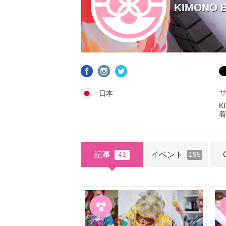
KIMONO B
日本
K
着
記事
イベント
41
195