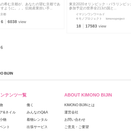
私の希む京都が、あなたの望む京都であ
東京2020オリンピック・パラリンピッ
すように。」。伝統産業担い手...
参加予定の世界全213の国と...
京都
イマジンワンワールド
キモノプロジェクト
kimonoproject
6
6038
view
18
17583
view
6
O BIJIN
コンテンツ一覧
ABOUT KIMONO BIJIN
物
働く
KIMONO BIJINとは
ア&ネイル
みんなのQ&A
運営会社
小物
着物レンタル
お問い合わせ
ベント
出張サービス
ご意見・ご要望