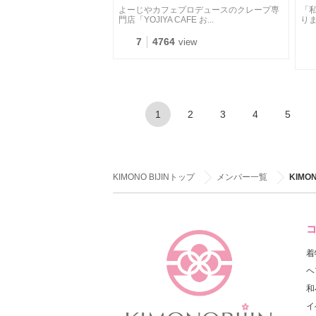
よーじやカフェプロデュースのクレープ専
「
門店「YOJIYA CAFE お...
りま
7
4764
view
1
2
3
4
5
KIMONO BIJINトップ
メンバー一覧
KIMON
着
ヘ
和
イ