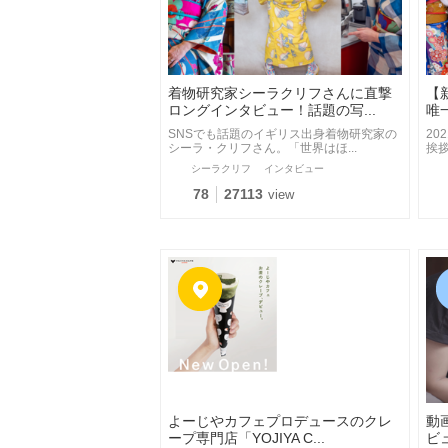
着物研究家シーラクリフさんに直撃
【
ロングインタビュー！話題の写...
唯
SNSでも話題のイギリス出身着物研究家の
20
シーラ・クリフさん。「世界はほ...
挨拶
シーラクリフ
インタビュー
78
27113
view
よーじやカフェプロデュースのクレ
動
ープ専門店「YOJIYA C...
ビ