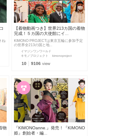
コ
【着物動画つき】世界213カ国の着物
完成！５カ国の大使館にイ...
さね
KIMONO PROJECTは東京五輪に参加予定
の世界全213の国と地...
イマジンワンワールド
キモノプロジェクト
kimonoproject
10
9106
view
着物
『KIMONOanne.』発売！『KIMONO
姫』創始者・編...