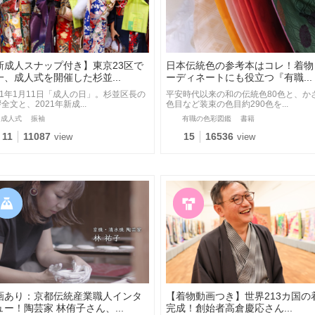
新成人スナップ付き】東京23区で
日本伝統色の参考本はコレ！着物
一、成人式を開催した杉並...
ーディネートにも役立つ『有職...
21年1月11日「成人の日」。杉並区長の
平安時代以来の和の伝統色80色と、か
全文と、2021年新成...
色目など装束の色目約290色を...
成人式
振袖
有職の色彩図鑑
書籍
11
11087
15
16536
view
view
画あり：京都伝統産業職人インタ
【着物動画つき】世界213カ国の
ュー！陶芸家 林侑子さん、...
完成！創始者高倉慶応さん...