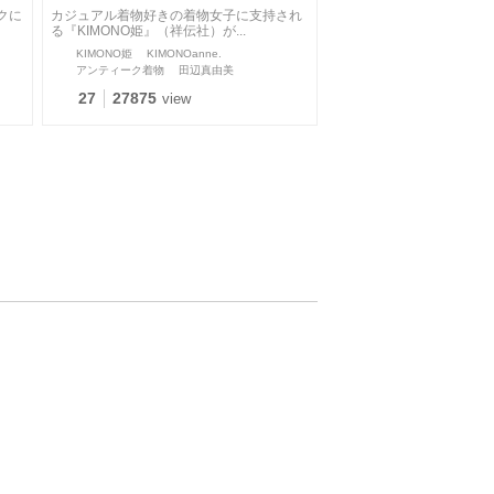
クに
カジュアル着物好きの着物女子に支持され
る『KIMONO姫』（祥伝社）が...
KIMONO姫
KIMONOanne.
アンティーク着物
田辺真由美
27
27875
view