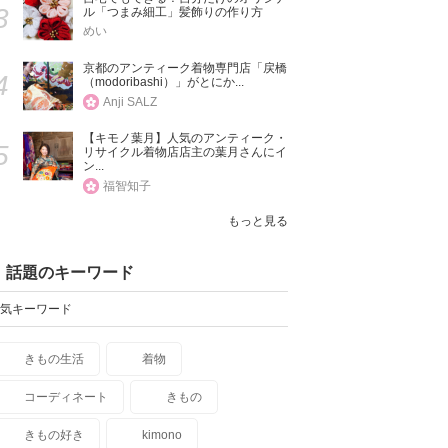
3
ル「つまみ細工」髪飾りの作り方
めい
京都のアンティーク着物専門店「戻橋
4
（modoribashi）」がとにか...
Anji SALZ
【キモノ葉月】人気のアンティーク・
5
リサイクル着物店店主の葉月さんにイ
ン...
福智知子
もっと見る
話題のキーワード
気キーワード
きもの生活
着物
コーディネート
きもの
きもの好き
kimono