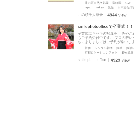
井の頭自然文化園
動物園
GW
japan
tokyo
観光
日本文化体
井の頭千人茶会
4944
view
smilephotoofficeで卒業式！！
卒業式にキセキの写真を！ みやこめっせ
もご予約受付中です。 プロの若い
ちによりましてはご予約が集中し
着物
レンタル着物
振袖
振袖
京都ロケーションフォト
着物撮影
smile photo office
4929
view