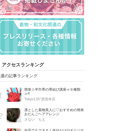
アクセスランキング
先週の記事ランキング
簡単☆半巾帯の帯結び講座≪６種類
1
≫!!
Tokyo135°原宿本店
凛とした着物美人に♡おすすめの簡単
2
おだんごヘアアレンジ
さない ちえ
自宅でもできる！自分だけのオリジナ