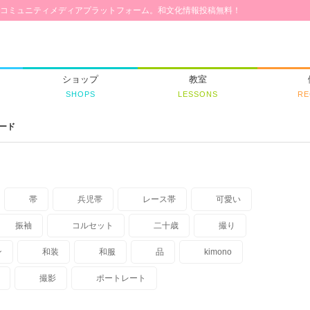
コミュニティメディアプラットフォーム。和文化情報投稿無料！
ショップ
教室
SHOPS
LESSONS
RE
ワード
帯
兵児帯
レース帯
可愛い
振袖
コルセット
二十歳
撮り
ン
和装
和服
品
kimono
撮影
ポートレート