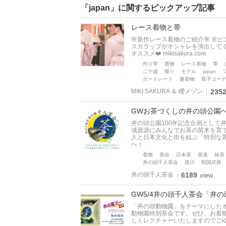
「japan」に関するピックアップ記事
レース着物と帯
🌸新作レース着物のご紹介🌸 🌼
スカラップがオシャレを演出してく
オススメ❤️ mikisakura.com
作り帯
着物
レース着物
帯
二十歳
撮り
モデル
japan
ポートレート
趣着物
双子コー
MIKI SAKURA ＆ 櫻メゾン
235
GWお茶づくしの井の頭公園へ 井の頭
井の頭公園100年記念企画として
域資源にみんなでお茶の苗木を育
人と日本文化と街を結ぶ「特別な茶
へ！
着物
茶会
日本茶
茶道
抹茶
井の頭千人茶会
徳川
戦国武将
井の頭千人茶会
6189
view
GW5/4井の頭千人茶会「井
「井の頭動物園」をテーマにした
動物園特別茶会です。ぜひ、お着
しくレクチャーいたしますのでご