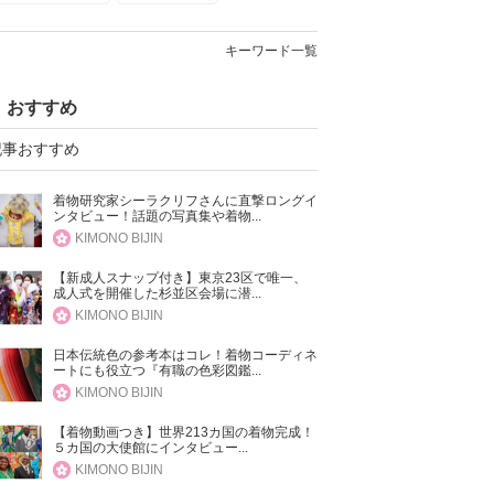
キーワード一覧
おすすめ
記事おすすめ
着物研究家シーラクリフさんに直撃ロングイ
ンタビュー！話題の写真集や着物...
KIMONO BIJIN
【新成人スナップ付き】東京23区で唯一、
成人式を開催した杉並区会場に潜...
KIMONO BIJIN
日本伝統色の参考本はコレ！着物コーディネ
ートにも役立つ『有職の色彩図鑑...
KIMONO BIJIN
【着物動画つき】世界213カ国の着物完成！
５カ国の大使館にインタビュー...
KIMONO BIJIN