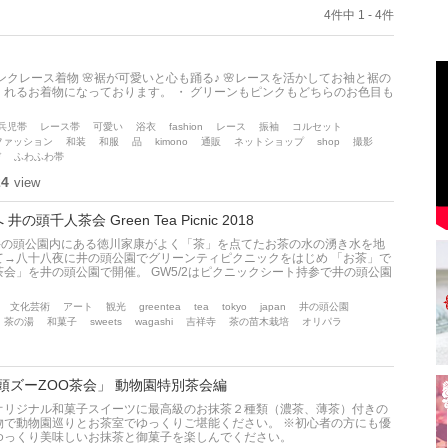
4件中 1 - 4件
ピンクレース着物 🌸裾が可愛いと心も踊る♪ 🌸レースを活かしてお袖と裾の
れるお着物になっております。 ・ グリーンもピンクもどちらのお色目も
兵児帯
レース帯
可愛い
浴衣
fashion
レース
振袖
コルセット
ファッション
和装
和服
品
kimono
通販
ネットショップ
shop
撮影
デ
ふわふわ帯
24
view
千人茶会 Green Tea Picnic 2018
井の頭公園内にある徳川家康がよく「茶」を点てたお茶の水の湧き水を地
て→八十八夜に井の頭公園でグリーンティピクニックをはじめ 「お茶」で
会」を井の頭公園で開催。 GW5/2はピクニックシート持参で井の頭公園
文化芸術
アート
観光
greentea
tea
tokyo
japan
井の頭公園
茶の湯
和菓子
sweets
wagashi
吉祥寺
茶の苗木栽培
オリパラ
の頭ズーZOO茶会」 動物園特別茶会編
オリジナル和菓子スイーツに最高級のお抹茶２種類（濃茶、薄茶）付きの
物で動物園巡りとお茶室でゆっくりご堪能ください。 ※初心者の方にも優
ゆっくり美味しいお抹茶と御菓子を楽しんでください。