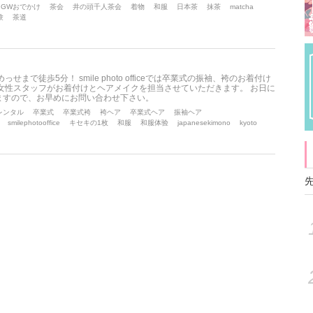
GWおでかけ
茶会
井の頭千人茶会
着物
和服
日本茶
抹茶
matcha
験
茶道
まで徒歩5分！ smile photo officeでは卒業式の振袖、袴のお着付け
女性スタッフがお着付けとヘアメイクを担当させていただきます。 お日に
ますので、お早めにお問い合わせ下さい。
レンタル
卒業式
卒業式袴
袴ヘア
卒業式ヘア
振袖ヘア
smilephotooffice
キセキの1枚
和服
和服体验
japanesekimono
kyoto