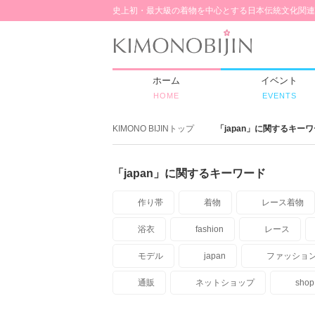
史上初・最大級の着物を中心とする日本伝統文化関連
ホーム
イベント
HOME
EVENTS
KIMONO BIJINトップ
「japan」に関するキー
「japan」に関するキーワード
作り帯
着物
レース着物
浴衣
fashion
レース
モデル
japan
ファッショ
通販
ネットショップ
shop