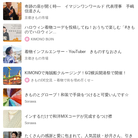
奇跡の扉が開く時― イマジンワンワールド 代表理事 手嶋
信道さん
京都きもの市場
ハロウィン着物コーデを投稿してね！おうちで楽しむ「#きも
のでハロウィン...
KIMONO BIJIN
着物インフルエンサー・YouTuber きものすなおさん
京都きもの市場
KIMONOで海賊船クルージング！6/2横浜開港祭で開催！
きものDE交流 ～着物で街を埋め尽くせ～
きものとグローブ！和装で手袋をつけると可愛いんです☆
Sorawa
インするだけで和洋MIXコーデが完成するつけ襟
Sorawa
たくさんの感謝と愛に包まれて。人気芸妓・紗月さん、引き