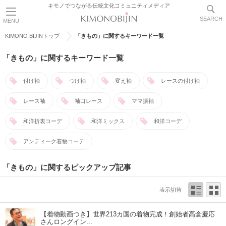
キモノでつながる伝統文化コミュニティメディア
SEARCH
MENU
KIMONO BIJINトップ
「きもの」に関するキーワード一覧
「きもの」に関するキーワード一覧
付け袖
つけ袖
変え袖
レースの付け袖
レース袖
袖口レース
ママ振袖
和洋折衷コーデ
和洋ミックス
和洋コーデ
アンティーク着物コーデ
「きもの」に関するピックアップ記事
表示切替
【着物動画つき】世界213カ国の着物完成！創始者高倉慶応
さんロングイン...