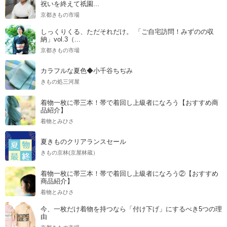
祝いを終えて祇園...
京都きもの市場
しっくりくる、ただそれだけ。 「ご自宅訪問！みずのの収
納」vol.3（...
京都きもの市場
カラフルな夏色◆小千谷ちぢみ
きもの処三河屋
着物一枚に帯三本！帯で着回し上級者になろう【おすすめ商
品紹介】
着物とみひさ
夏きものクリアランスセール
きもの京林(京屋林蔵）
着物一枚に帯三本！帯で着回し上級者になろう②【おすすめ
商品紹介】
着物とみひさ
今、一枚だけ着物を持つなら「付け下げ」にするべき5つの理
由