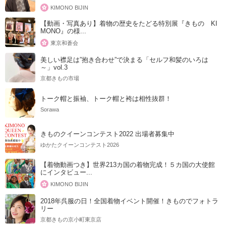
KIMONO BIJIN
【動画・写真あり】着物の歴史をたどる特別展『きもの KI
MONO』の様...
東京和蒼会
美しい襟足は”抱き合わせ”で決まる「セルフ和髪のいろは
～」vol.3
京都きもの市場
トーク帽と振袖、トーク帽と袴は相性抜群！
Sorawa
きものクイーンコンテスト2022 出場者募集中
ゆかたクイーンコンテスト2026
【着物動画つき】世界213カ国の着物完成！５カ国の大使館
にインタビュー...
KIMONO BIJIN
2018年呉服の日！全国着物イベント開催！きものでフォトラ
リー
京都きもの京小町東京店