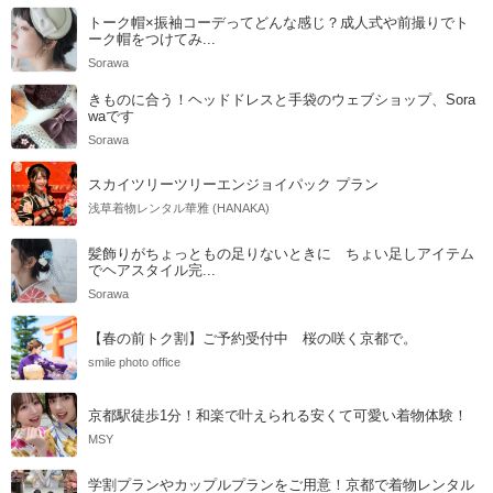
トーク帽×振袖コーデってどんな感じ？成人式や前撮りでト
ーク帽をつけてみ...
Sorawa
きものに合う！ヘッドドレスと手袋のウェブショップ、Sora
waです
Sorawa
スカイツリーツリーエンジョイパック プラン
浅草着物レンタル華雅 (HANAKA)
髪飾りがちょっともの足りないときに ちょい足しアイテム
でヘアスタイル完...
Sorawa
【春の前トク割】ご予約受付中 桜の咲く京都で。
smile photo office
京都駅徒歩1分！和楽で叶えられる安くて可愛い着物体験！
MSY
学割プランやカップルプランをご用意！京都で着物レンタル