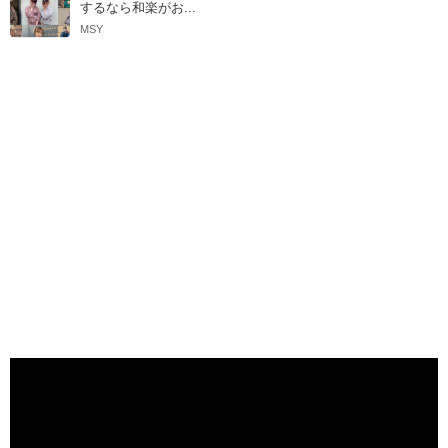
するなら和楽がお...
MSY