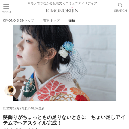
キモノでつながる伝統文化コミュニティメディア
SEARCH
MENU
KIMONO BIJINトップ
着物 トップ
振袖
Sorawa
2022年12月27日17:46:07更新
髪飾りがちょっともの足りないときに ちょい足しアイ
テムでヘアスタイル完成！