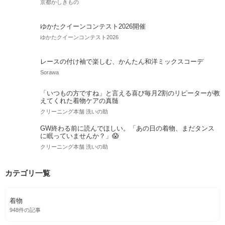
成人式手袋
前撮り
成人式
和洋ミックス
和洋ミックスコーデ
サテン手袋
和洋折衷コーデ
髪型
レトロ
大正浪漫
大正ロマン
成人式髪飾り
和装髪飾
チュールヘアアクセサリー
Uピン
ちょい足し
uピン
ちょい足しアイテム
ちょっと足し
チュール
葉っぱ
葉
関連する記事
【2026年七五三レンタル 】新作衣装
京都かしきもの
ゆかたクイーンコンテスト2026開催