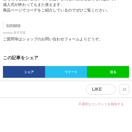
葉っぱのUピン
バードケージベールはリボンやコサージュと合わせて
も
シンプルなバードケージベールはリボンやコサージュとの重ね付けとも
相性◎です。
顔にかかるようにつける以外にも、サイドでくしゅっとさせてピンでと
めたり、いろいろなつけ方を楽しんで。
オーガンジーリボンのバードケージベール
こちらでご紹介したアイテムは、どれも洋装にも合うものばかり。
成人式が終わってもまた使えます。
商品ページでコーデをご紹介しているのでぜひご覧ください。