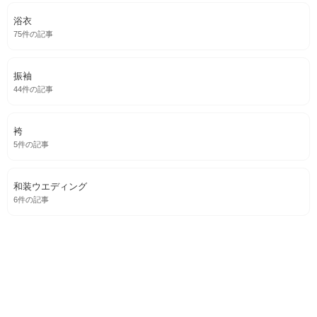
ゆかたクイーンコンテスト2026
レースの付け袖で楽しむ、かんたん和洋ミックスコーデ
Sorawa
「いつもの方ですね」と言える喜び毎月2割のリピーターが教
えてくれた着物ケアの真髄
クリーニング本舗 洗いの助
GW終わる前に読んでほしい。「あの日の着物、まだタンス
に眠っていませんか？」😱
クリーニング本舗 洗いの助
カテゴリ一覧
着物
948件の記事
浴衣
75件の記事