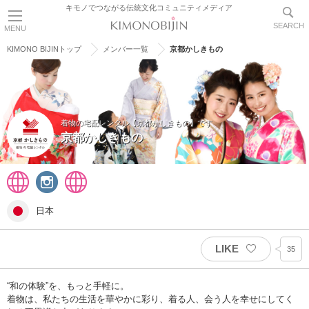
キモノでつながる伝統文化コミュニティメディア
SEARCH
MENU
KIMONO BIJINトップ
メンバー一覧
京都かしきもの
着物の宅配レンタル【京都かしきもの】です
京都かしきもの
日本
LIKE
35
“和の体験”を、もっと手軽に。
着物は、私たちの生活を華やかに彩り、着る人、会う人を幸せにしてく