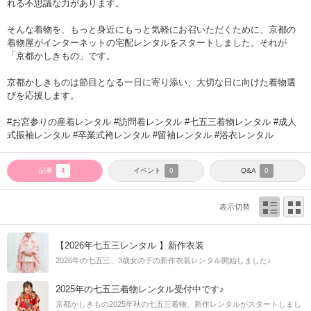
れる不思議な力があります。
そんな着物を、もっと身近にもっと気軽にお召いただくために、京都の
着物屋がインターネットの宅配レンタルをスタートしました。それが
「京都かしきもの」です。
京都かしきものは節目となる一日に寄り添い、大切な日に向けた着物選
びを応援します。
#お宮参りの産着レンタル #訪問着レンタル #七五三着物レンタル #成人
式振袖レンタル #卒業式袴レンタル #留袖レンタル #浴衣レンタル
記事
イベント
Q&A
4
0
0
表示切替
【2026年七五三レンタル 】新作衣装
2026年の七五三、3歳女の子の新作衣装レンタル開始しました♪
2025年の七五三着物レンタル受付中です♪
京都かしきもの2025年秋の七五三着物、新作レンタルがスタートしまし