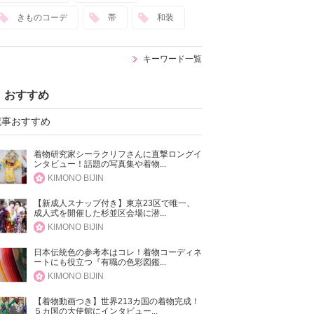
きものコーデ
帯
和装
キーワード一覧
おすすめ
記事おすすめ
着物研究家シーラクリフさんに直撃ロングイ
ンタビュー！話題の写真集や着物...
KIMONO BIJIN
【新成人スナップ付き】東京23区で唯一、
成人式を開催した杉並区会場に潜...
KIMONO BIJIN
日本伝統色の参考本はコレ！着物コーディネ
ートにも役立つ『有職の色彩図鑑...
KIMONO BIJIN
【着物動画つき】世界213カ国の着物完成！
５カ国の大使館にインタビュー...