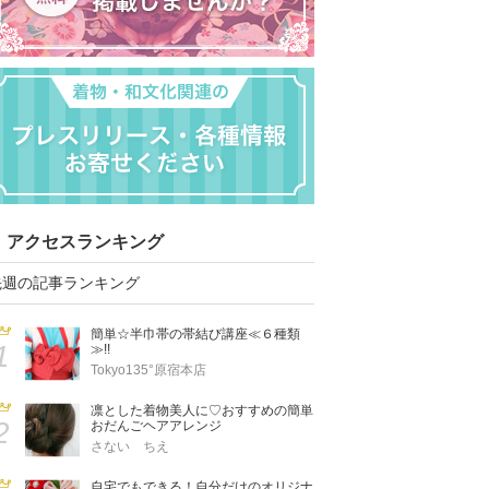
アクセスランキング
先週の記事ランキング
簡単☆半巾帯の帯結び講座≪６種類
1
≫!!
Tokyo135°原宿本店
凛とした着物美人に♡おすすめの簡単
2
おだんごヘアアレンジ
さない ちえ
自宅でもできる！自分だけのオリジナ