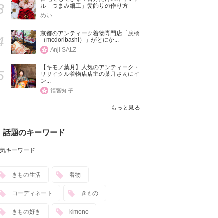
3
ル「つまみ細工」髪飾りの作り方
めい
京都のアンティーク着物専門店「戻橋
4
（modoribashi）」がとにか...
Anji SALZ
【キモノ葉月】人気のアンティーク・
5
リサイクル着物店店主の葉月さんにイ
ン...
福智知子
もっと見る
話題のキーワード
気キーワード
きもの生活
着物
コーディネート
きもの
きもの好き
kimono