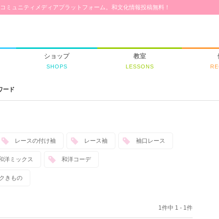
コミュニティメディアプラットフォーム。和文化情報投稿無料！
ショップ
教室
SHOPS
LESSONS
RE
ワード
レースの付け袖
レース袖
袖口レース
和洋ミックス
和洋コーデ
クきもの
1件中 1 - 1件