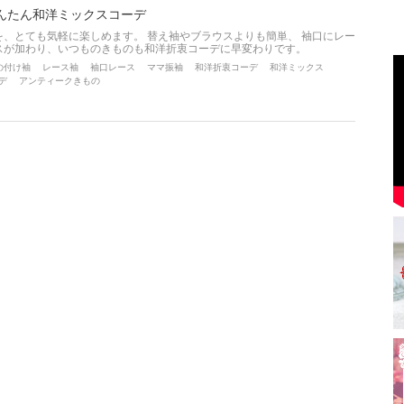
んたん和洋ミックスコーデ
、とても気軽に楽しめます。 替え袖やブラウスよりも簡単、 袖口にレー
スが加わり、いつものきものも和洋折衷コーデに早変わりです。
の付け袖
レース袖
袖口レース
ママ振袖
和洋折衷コーデ
和洋ミックス
デ
アンティークきもの