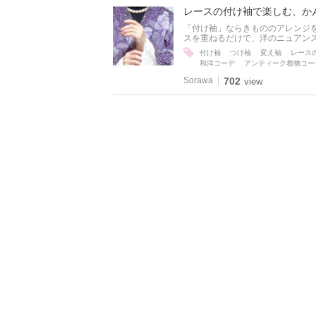
レースの付け袖で楽しむ、か
「付け袖」ならきもののアレンジを
スを重ねるだけで、洋のニュアン
付け袖
つけ袖
変え袖
レース
和洋コーデ
アンティーク着物コー
Sorawa
702
view