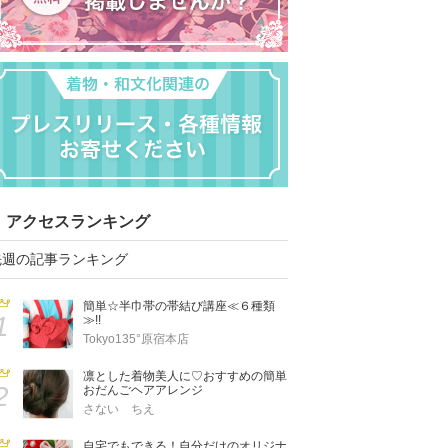
アクセスランキング
先週の記事ランキング
簡単☆半巾帯の帯結び講座≪６種類
1
≫!!
Tokyo135°原宿本店
凛とした着物美人に♡おすすめの簡単
2
おだんごヘアアレンジ
さない ちえ
自宅でもできる！自分だけのオリジナ