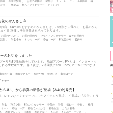
髪飾り
卒業式髪飾り
お花の髪飾り
髪飾り
チュール
チュール髪飾り
椿
髪かざり
椿の花
椿ヘアアクセサリー
ちょい足し
お花のかんざし🌸
店、Sorawa おすすめのかんざしは、27種類から選べる！お花のかん
れます🌸 京都より全国発送を承っております。
お花のかんざし
お花の髪飾り
小枝ヘアアクセサリー
ゆかた髪飾り
式髪飾り
和装小物
きものコーデ
着物コーデ
和装髪飾り
髪飾り
ューのお話をしました
アズーリFMで生放送をしています。 鳥越アズーリFMとは、インターネッ
れる生放送です。 修了後は、2週間後にYouTubeでアーカイブになり、
着物初心者
着物デビュー
和装小物
着物好き
着物コーデ
7
view
SUU-」から春夏の新作が登場【3/4(金)発売】
葵、レモンなどをモチーフにしたアイテムが登場。 初登場の「根付」もラ
和装
和装小物
和装アクセサリー
帯留め
帯留
根付け
帯飾り
根付
ィネート
着物コーデ
着物でお出かけ
着物生活
ふだん着物
き
着物アレンジ
日本製
季節の装い
きもの
きものコーディネート