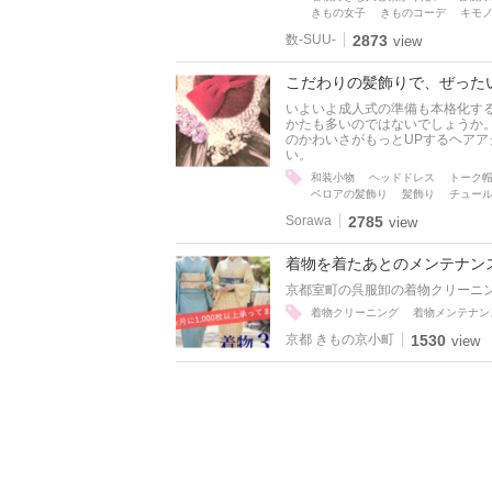
きもの女子
きものコーデ
キモ
数-SUU-
2873
view
こだわりの髪飾りで、ぜった
いよいよ成人式の準備も本格化す
かたも多いのではないでしょうか。 
のかわいさがもっとUPするヘアア
い。
和装小物
ヘッドドレス
トーク
ベロアの髪飾り
髪飾り
チュー
Sorawa
2785
view
着物を着たあとのメンテナンス
京都室町の呉服卸の着物クリーニン
着物クリーニング
着物メンテナン
京都 きもの京小町
1530
view