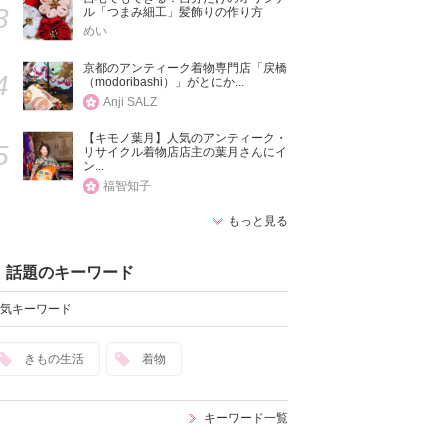
3
ル「つまみ細工」髪飾りの作り方
めい
京都のアンティーク着物専門店「戻橋
4
（modoribashi）」がとにか...
Anji SALZ
【キモノ葉月】人気のアンティーク・
5
リサイクル着物店店主の葉月さんにイ
ン...
福智知子
もっと見る
話題のキーワード
気キーワード
きもの生活
着物
キーワード一覧