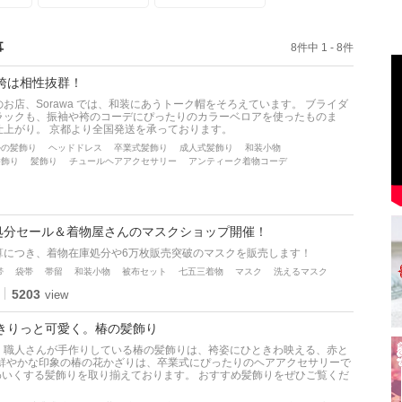
事
8件中 1 - 8件
袴は相性抜群！
お店、Sorawa では、和装にあうトーク帽をそろえています。 ブライダ
ラックも、振袖や袴のコーデにぴったりのカラーベロアを使ったものま
仕上がり。 京都より全国発送を承っております。
ルの髪飾り
ヘッドドレス
卒業式髪飾り
成人式髪飾り
和装小物
髪飾り
髪飾り
チュールヘアアクセサリー
アンティーク着物コーデ
庫処分セール＆着物屋さんのマスクショップ開催！
算につき、着物在庫処分や6万枚販売突破のマスクを販売します！
帯
袋帯
帯留
和装小物
被布セット
七五三着物
マスク
洗えるマスク
5203
view
きりっと可愛く。椿の髪飾り
、職人さんが手作りしている椿の髪飾りは、袴姿にひときわ映える、赤と
、鮮やかな印象の椿の花かざりは、卒業式にぴったりのヘアアクセサリーで
りかわいくする髪飾りを取り揃えております。 おすすめ髪飾りをぜひご覧くだ