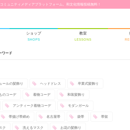
コミュニティメディアプラットフォーム。和文化情報投稿無料！
ショップ
教室
SHOPS
LESSONS
RE
ーワード
ュールの髪飾り
ヘッドドレス
卒業式髪飾り
ものコーデ
着物コーデ
和装髪飾り
アンティーク着物コーデ
モダンガール
帯揚げ帯締め
名古屋帯
袋帯
帯留
スク
洗えるマスク
お花の髪飾り