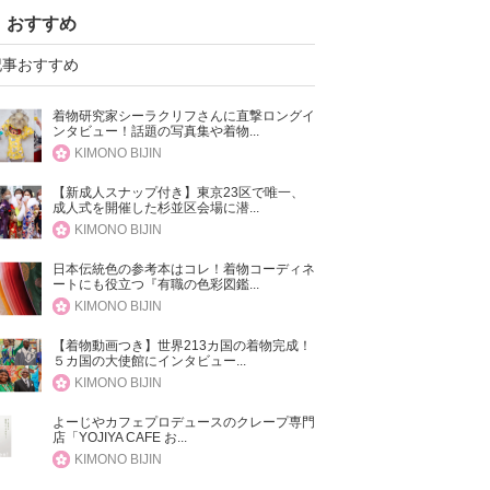
おすすめ
記事おすすめ
着物研究家シーラクリフさんに直撃ロングイ
ンタビュー！話題の写真集や着物...
KIMONO BIJIN
【新成人スナップ付き】東京23区で唯一、
成人式を開催した杉並区会場に潜...
KIMONO BIJIN
日本伝統色の参考本はコレ！着物コーディネ
ートにも役立つ『有職の色彩図鑑...
KIMONO BIJIN
【着物動画つき】世界213カ国の着物完成！
５カ国の大使館にインタビュー...
KIMONO BIJIN
よーじやカフェプロデュースのクレープ専門
店「YOJIYA CAFE お...
KIMONO BIJIN