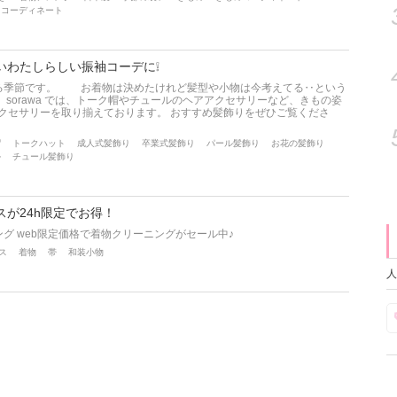
ノコーディネート
いわたしらしい振袖コーデに❕
る季節です。 お着物は決めたけれど髪型や小物は今考えてる‥という
sorawa では、トーク帽やチュールのヘアアクセサリーなど、きもの姿
クセサリーを取り揃えております。 おすすめ髪飾りをぜひご覧くださ
帽
トークハット
成人式髪飾り
卒業式髪飾り
パール髪飾り
お花の髪飾り
ル
チュール髪飾り
が24h限定でお得！
グ web限定価格で着物クリーニングがセール中♪
ス
着物
帯
和装小物
人