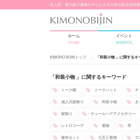
史上初・最大級の着物を中心とする日本伝統文化関連
ホーム
イベント
HOME
EVENTS
KIMONO BIJINトップ
「和装小物 」に関するキ
「和装小物 」に関するキーワード
トーク帽
トークハット
チ
成人式髪飾り
和装小物
き
髪飾り
チュールヘアアクセサリー
レトロコーデ
着物
帯
被布セット
七五三着物
マ