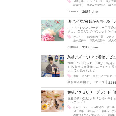
和装小物
ヘッドドレス
成人式
椿髪飾り
椿の花の髪飾り
椿の
Sorawa
3684
view
Uピンが27種類から選べる！
ヘッドドレスとパーティー用手袋のお
ざし。 自分だけの4点セットを作
かんざし
kanzashi
簪
Uピン
浴衣髪飾り
卒業式髪飾り
成人
Sorawa
3106
view
鳥越アズーリFMで着物デビ
木曜日の15時～15：50は、鳥越
トTV型ラジオ番組、ネットから見ら
いつでも見られます。
着物
きもの
鳥越アズーリFM
菜奈実＆着物ドリーマーズ
289
和装アクセサリーブランド「数-
春夏の装いにピッタリな桜や向日
インナップ！
数suu
suu
suu帯留め
和小物
和
着物
着物女子
着物コーデ
着物好きな人と繋がりたい
着物好