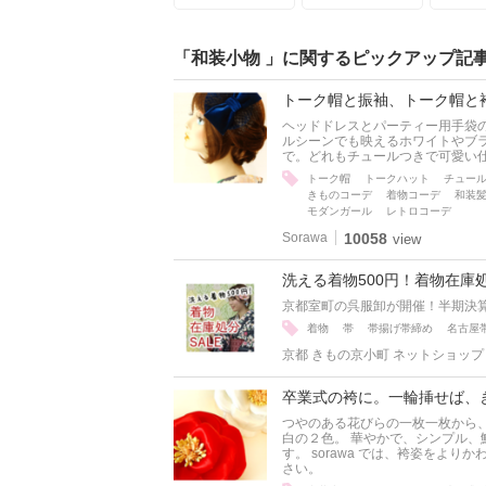
「和装小物 」に関するピックアップ記
トーク帽と振袖、トーク帽と
ヘッドドレスとパーティー用手袋の
ルシーンでも映えるホワイトやブ
で。どれもチュールつきで可愛い
トーク帽
トークハット
チュー
きものコーデ
着物コーデ
和装
モダンガール
レトロコーデ
Sorawa
10058
view
洗える着物500円！着物在
京都室町の呉服卸が開催！半期決
着物
帯
帯揚げ帯締め
名古屋
京都 きもの京小町 ネットショップ
卒業式の袴に。一輪挿せば、
つやのある花びらの一枚一枚から
白の２色。 華やかで、シンプル
す。 sorawa では、袴姿をよ
さい。