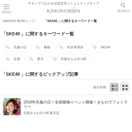
キモノでつながる伝統文化コミュニティメディア
SEARCH
MENU
KIMONO BIJINトップ
「SKE48 」に関するキーワード一覧
「SKE48 」に関するキーワード一覧
呉服の日
着物
松井珠理奈
SKE48
京都
東京
京都きもの京小町
「SKE48 」に関するピックアップ記事
表示切替
2018年呉服の日！全国着物イベント開催！きものでフォトラ
リー
京都きもの京小町東京店