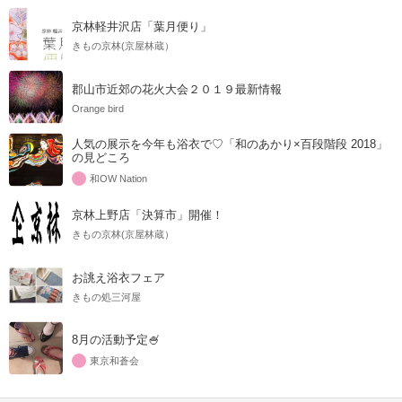
京林軽井沢店「葉月便り」
きもの京林(京屋林蔵）
郡山市近郊の花火大会２０１９最新情報
Orange bird
人気の展示を今年も浴衣で♡「和のあかり×百段階段 2018」
の見どころ
和OW Nation
京林上野店「決算市」開催！
きもの京林(京屋林蔵）
お誂え浴衣フェア
きもの処三河屋
8月の活動予定🍧
東京和蒼会