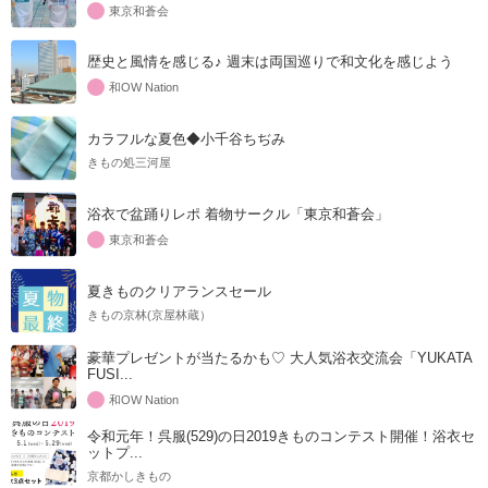
東京和蒼会
歴史と風情を感じる♪ 週末は両国巡りで和文化を感じよう
和OW Nation
カラフルな夏色◆小千谷ちぢみ
きもの処三河屋
浴衣で盆踊りレポ 着物サークル「東京和蒼会」
東京和蒼会
夏きものクリアランスセール
きもの京林(京屋林蔵）
豪華プレゼントが当たるかも♡ 大人気浴衣交流会「YUKATA
FUSI...
和OW Nation
令和元年！呉服(529)の日2019きものコンテスト開催！浴衣セ
ットプ...
京都かしきもの