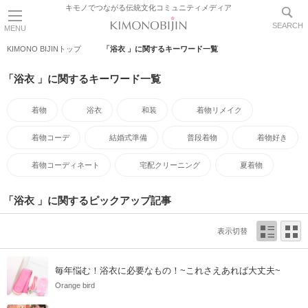
キモノでつながる伝統文化コミュニティメディア
SEARCH
MENU
KIMONO BIJINトップ
「浴衣 」に関するキーワード一覧
「浴衣 」に関するキーワード一覧
着物
浴衣
和装
着物リメイク
着物コーデ
結婚式準備
普段着物
着物好き
着物コーディネート
宅配クリーニング
夏着物
「浴衣 」に関するピックアップ記事
表示切替
毎年悩む！浴衣に必要なもの！~これさえあれば大丈夫~
Orange bird