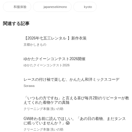
和服体验
japanesekimono
kyoto
関連する記事
【2026年七五三レンタル 】新作衣装
京都かしきもの
ゆかたクイーンコンテスト2026開催
ゆかたクイーンコンテスト2026
レースの付け袖で楽しむ、かんたん和洋ミックスコーデ
Sorawa
「いつもの方ですね」と言える喜び毎月2割のリピーターが教
えてくれた着物ケアの真髄
クリーニング本舗 洗いの助
GW終わる前に読んでほしい。「あの日の着物、まだタンス
に眠っていませんか？」😱
クリーニング本舗 洗いの助