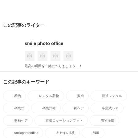
この記事のライター
smile photo office
最高の瞬間を一緒に作りましょう！！
この記事のキーワード
着物
レンタル着物
振袖
振袖レンタル
卒業式
卒業式袴
袴ヘア
卒業式ヘア
振袖ヘア
京都ロケーションフォト
着物撮影
smilephotooffice
キセキの1枚
和服