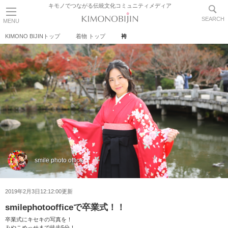
キモノでつながる伝統文化コミュニティメディア
SEARCH
MENU
KIMONO BIJINトップ
着物 トップ
袴
smile photo office
2019年2月3日12:12:00更新
smilephotoofficeで卒業式！！
卒業式にキセキの写真を！
みやこめっせまで徒歩5分！