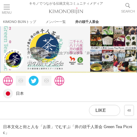
キモノでつながる伝統文化コミュニティメディア
SEARCH
MENU
KIMONO BIJINトップ
メンバー一覧
井の頭千人茶会
井の頭公園100周年記念プロジェクト「井の頭千人茶会Green Tea Picni
c 2018」
井の頭千人茶会
日本
LIKE
48
日本文化と街と人を「お茶」でむすぶ「井の頭千人茶会 Green Tea Picni
c」