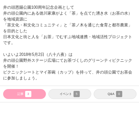
井の頭恩賜公園100周年記念企画として
井の頭公園内にある徳川家康がよく「茶」を点てた湧き水（お茶の水）
を地域資源に
「茶文化・和文化コミュニティ」と「茶ノ木を通じた食育と都市農業」
を目的とした
日本文化と街と人を「お茶」でむすぶ地域連携・地域活性プロジェクト
です。
いよいよ2018年5月2日（八十八夜）は
井の頭公園野外ステージ広場にてお茶づくしのグリーンティピクニック
を開催！
ピクニックシートとマイ茶碗（カップ）を持って、井の頭公園でお茶会
に参加しましょう。
記事
イベント
Q&A
3
5
0