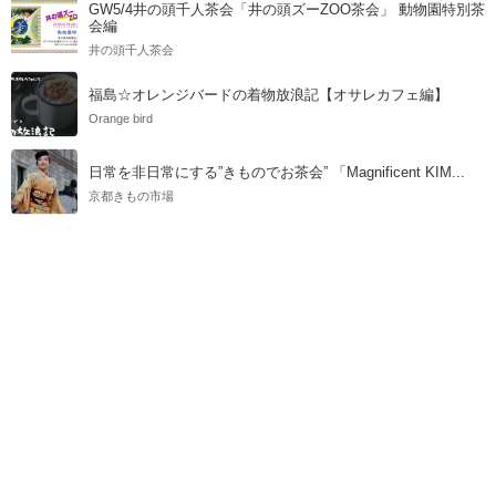
GW5/4井の頭千人茶会「井の頭ズーZOO茶会」 動物園特別茶
会編
井の頭千人茶会
福島☆オレンジバードの着物放浪記【オサレカフェ編】
Orange bird
日常を非日常にする”きものでお茶会” 「Magnificent KIM...
京都きもの市場