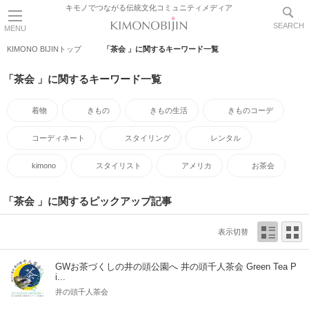
キモノでつながる伝統文化コミュニティメディア
SEARCH
MENU
KIMONO BIJINトップ
「茶会 」に関するキーワード一覧
「茶会 」に関するキーワード一覧
着物
きもの
きもの生活
きものコーデ
コーディネート
スタイリング
レンタル
kimono
スタイリスト
アメリカ
お茶会
「茶会 」に関するピックアップ記事
表示切替
GWお茶づくしの井の頭公園へ 井の頭千人茶会 Green Tea P
i...
井の頭千人茶会