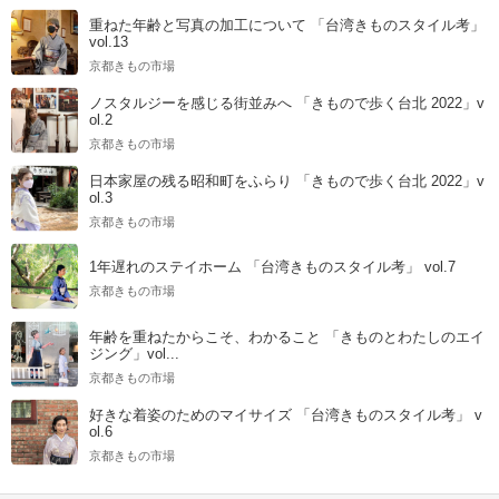
重ねた年齢と写真の加工について 「台湾きものスタイル考」
vol.13
京都きもの市場
ノスタルジーを感じる街並みへ 「きもので歩く台北 2022」v
ol.2
京都きもの市場
日本家屋の残る昭和町をふらり 「きもので歩く台北 2022」v
ol.3
京都きもの市場
1年遅れのステイホーム 「台湾きものスタイル考」 vol.7
京都きもの市場
年齢を重ねたからこそ、わかること 「きものとわたしのエイ
ジング」vol...
京都きもの市場
好きな着姿のためのマイサイズ 「台湾きものスタイル考」 v
ol.6
京都きもの市場