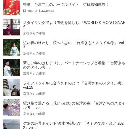
香港、台湾向けのポータルサイト 訪日着物体験！！
Kimono-art Kawamura
スタイリングでより着物を愉しむ 「WORLD KIMONO SNAP
S...
京都きもの市場
短い春の終わり、桜への思い 「台湾きものスタイル考」 vol.
3
京都きもの市場
新しい年のはじまりに。パートナーシップと着物 「台湾きも
のスタイル考」...
京都きもの市場
ライフスタイルに合うきものとは 「台湾きものスタイル考」
vol.15
京都きもの市場
駆け足で過ぎる！花いっぱいの台湾の春 「台湾きものスタイ
ル考」 vol...
京都きもの市場
夕陽の絶景ポイント”淡水”を訪ねて 「きもので歩く台北 202
2」vo...