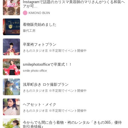
Instagramで話題のカリスマ美容師のマリさんがつくる和装ヘ
アが可...
KIMONO BIJIN
着物販売始めました
藤代工房
卒業袴フォトプラン
きものスタジオ京 ※不定期でイベント開催中
smilephotoofficeで卒業式！！
smile photo office
浅草町歩き ロケ撮影プラン
きものスタジオ京 ※不定期でイベント開催中
ヘアセット・メイク
きものスタジオ京 ※不定期でイベント開催中
今からでも間に合う着物・袴のレンタル「きもの365」優待
割引券情報♪