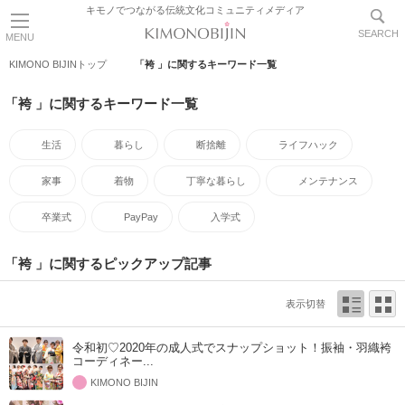
キモノでつながる伝統文化コミュニティメディア
SEARCH
MENU
KIMONO BIJINトップ
「袴 」に関するキーワード一覧
「袴 」に関するキーワード一覧
生活
暮らし
断捨離
ライフハック
家事
着物
丁寧な暮らし
メンテナンス
卒業式
PayPay
入学式
「袴 」に関するピックアップ記事
表示切替
令和初♡2020年の成人式でスナップショット！振袖・羽織袴
コーディネー...
KIMONO BIJIN