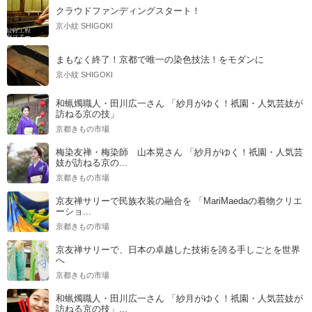
クラウドファンディングスタート！
京小紋 SHIGOKI
まもなく終了！京都で唯一の染色技法！をモダンに
京小紋 SHIGOKI
和蝋燭職人・田川広一さん 「紗月がゆく！祇園・人気芸妓が
訪ねる京の技」
京都きもの市場
梅染友禅・梅染師 山本晃さん 「紗月がゆく！祇園・人気芸
妓が訪ねる京の...
京都きもの市場
京友禅サリーで民族衣装の融合を 「MariMaedaの着物クリエ
ーショ...
京都きもの市場
京友禅サリーで、日本の卓越した技術を誇る手しごとを世界
へ
京都きもの市場
和蝋燭職人・田川広一さん 「紗月がゆく！祇園・人気芸妓が
訪ねる京の技」...