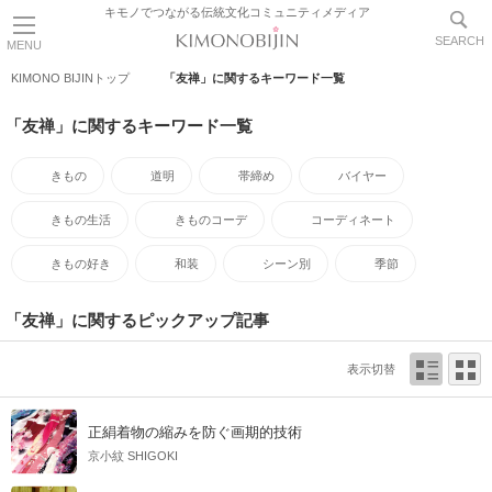
キモノでつながる伝統文化コミュニティメディア
SEARCH
MENU
KIMONO BIJINトップ
「友禅」に関するキーワード一覧
「友禅」に関するキーワード一覧
きもの
道明
帯締め
バイヤー
きもの生活
きものコーデ
コーディネート
きもの好き
和装
シーン別
季節
「友禅」に関するピックアップ記事
表示切替
正絹着物の縮みを防ぐ画期的技術
京小紋 SHIGOKI