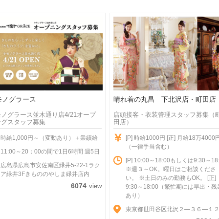
モノグラース
晴れ着の丸昌 下北沢店・町田店
ノグラース並木通り店4/21オープ
店頭接客・衣装管理スタッフ募集（
ングスタッフ募集
田店）
時給1,000円～（変動あり）＋業績給
[P] 時給1000円 [正] 月給18万4000
（一律手当含む）
11:00～20；00の間で1日6時間 週5日
[P] 10:00～18:00もしくは9:30～18
広島県広島市安佐南区緑井5-22-1ラク
※週３～OK。曜日はご相談くださ
ア緑井3Fきもののやしま緑井店内
い。 ※土日のみの勤務もOK。 [正]
6074
view
9:30～18:00（繁忙期には早出・残
あり）
東京都世田谷区北沢２―３６―１