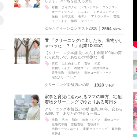
します。 300名を超える女性...
9
着物
きものクイーンコンテスト
コンテスト
オーディション
ミスコン
ミセスコンテスト
振袖
日本文化
モデル
アナウンサー
芸能
メアメイク
撮影
デビュー
ゆかたクイーンコンテスト2026
2594
view
👘 「クリーニングに出したら、着物がし
ゃべった…？！」創業100年の...
【クリーニング本舗 洗いの助】創業100年の変
わらぬ想いで、あなたの“特別な一着...
東京
はじめまして
着物
和装
着物リメイク
着物コーデ
結婚式準備
普段着物
着物好き
着物コーディネート
宅配クリーニング
クリーニング本舗 洗いの助
1928
view
家事と育児に追われるママの味方、宅配
着物クリーニングでゆとりある毎日を...
クリーニング本舗 洗いの助 創業100年。変わら
ぬ想いで、あなたの“特別な一着...
着物
浴衣
和装
着物リメイク
着物コーデ
結婚式準備
普段着物
着物好き
着物コーディネート
宅配クリーニング
夏着物
衣替え