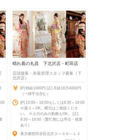
晴れ着の丸昌 下北沢店・町田店
町
店頭接客・衣装管理スタッフ募集（下
北沢店）
円
[P] 時給1000円 [正] 月給18万4000円
（一律手当含む）
:00
[P] 10:00～18:00もしくは9:30～18:00
※週３～OK。曜日はご相談くださ
い。 ※土日のみの勤務もOK。 [正]
業
9:30～18:00（繁忙期には早出・残業
あり）
２
東京都世田谷区北沢２―３６―１２