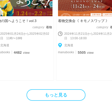
の国へようこそ！vol.3
着物交換会《 キモノスワップ 》
category
着物
category
2025年01月24日から2025年02月02
2024年11月21日から2024年11月2
日 11時〜18時
日 13:00-18:00
北海道
北海道
ubooks
4482
manubooks
5505
view
view
もっと見る