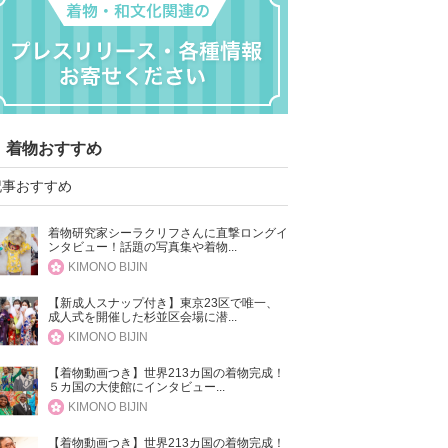
着物おすすめ
記事おすすめ
着物研究家シーラクリフさんに直撃ロングイ
ンタビュー！話題の写真集や着物...
KIMONO BIJIN
【新成人スナップ付き】東京23区で唯一、
成人式を開催した杉並区会場に潜...
KIMONO BIJIN
【着物動画つき】世界213カ国の着物完成！
５カ国の大使館にインタビュー...
KIMONO BIJIN
【着物動画つき】世界213カ国の着物完成！