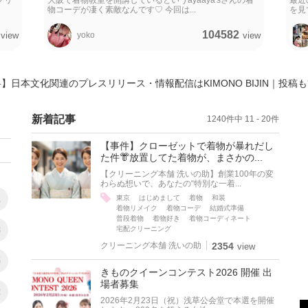
クリ
大阪で着物教室を開講しているというayaaya'sさんの着
最近
物コーデが凄く素敵なんです♡ 今回は...
を見
104582
view
yoko
view
】日本文化関連のプレスリリース・情報配信はKIMONO BIJIN｜投稿
新着記事
1240件中 11 - 20件
【事件】クローゼットで着物が暴れだし
た件👘放置してた着物が、まさかの...
【クリーニング本舗 洗いの助】創業100年の変
わらぬ想いで、あなたの“特別な一着...
1
東京
はじめまして
着物
和装
着物リメイク
着物コーデ
結婚式準備
普段着物
着物好き
着物コーディネート
8
宅配クリーニング
クリーニング本舗 洗いの助
2354
view
5
きものクイーンコンテスト2026 開催 出
場者募集
2
2026年2月23日（祝）浅草公会堂で本選を開催