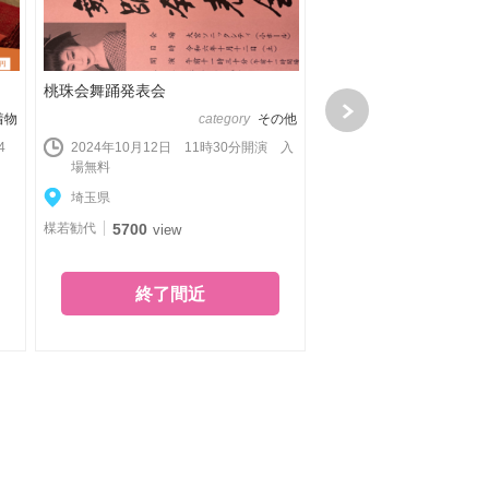
桃珠会舞踊発表会
浴衣でポイントメイク
京 三軒茶屋】
着物
category
その他
4
2024年10月12日 11時30分開演 入
2024年08月18日から2
場無料
日 11:00〜12:30
埼玉県
東京都
楳若勧代
5700
view
kimononite
6175
view
終了間近
終了間近