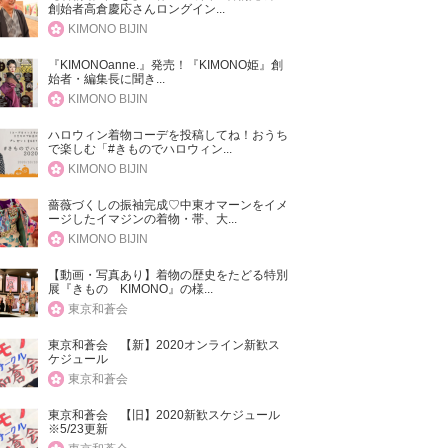
創始者高倉慶応さんロングイン...
KIMONO BIJIN
『KIMONOanne.』発売！『KIMONO姫』創
始者・編集長に聞き...
KIMONO BIJIN
ハロウィン着物コーデを投稿してね！おうち
で楽しむ「#きものでハロウィン...
KIMONO BIJIN
薔薇づくしの振袖完成♡中東オマーンをイメ
ージしたイマジンの着物・帯、大...
KIMONO BIJIN
【動画・写真あり】着物の歴史をたどる特別
展『きもの KIMONO』の様...
東京和蒼会
東京和蒼会 【新】2020オンライン新歓ス
ケジュール
東京和蒼会
東京和蒼会 【旧】2020新歓スケジュール
※5/23更新