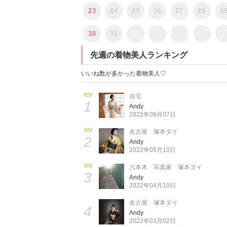
23
24
25
26
27
28
2
30
31
先週の着物美人ランキング
いいね数が多かった着物美人♡
自宅
1
Andy
2022年09月07日
名古屋 塚本ダイ
2
Andy
2022年05月10日
六本木 写真家 塚本ダイ
3
Andy
2022年04月10日
名古屋 塚本ダイ
4
Andy
2022年03月02日