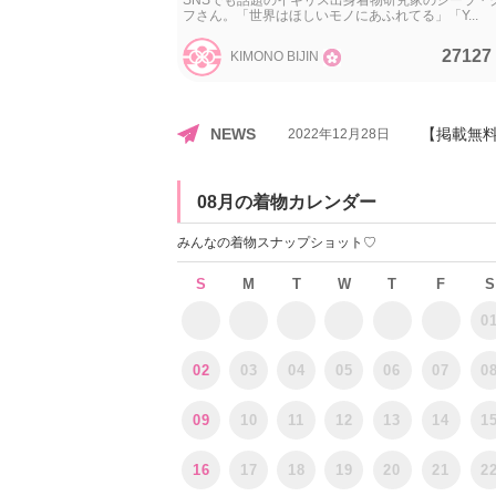
SNSでも話題のイギリス出身着物研究家のシーラ・
フさん。「世界はほしいモノにあふれてる」「Y...
27127
KIMONO BIJIN
NEWS
【掲載無料
2022年12月28日
08月の着物カレンダー
みんなの着物スナップショット♡
S
M
T
W
T
F
S
0
02
03
04
05
06
07
0
09
10
11
12
13
14
1
16
17
18
19
20
21
2