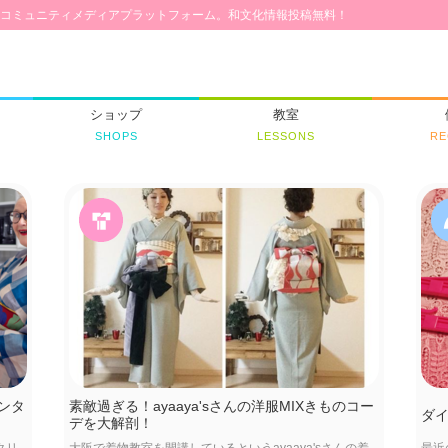
コミュニティメディアプラットフォーム。和文化情報投稿無料！
ショップ
教室
SHOPS
LESSONS
RE
ンタ
素敵過ぎる！ayaaya'sさんの洋服MIXきものコー
ダ
デを大解剖！