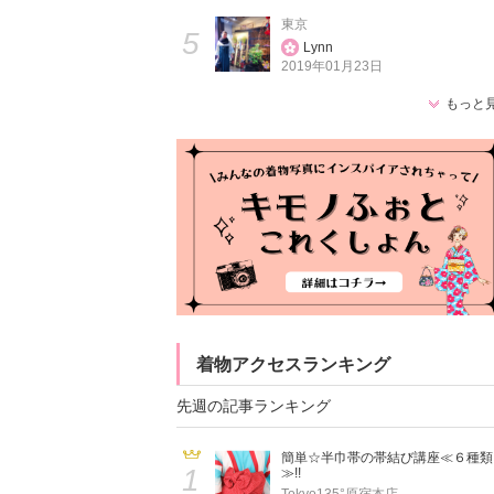
東京
5
Lynn
2019年01月23日
もっと
着物アクセスランキング
先週の記事ランキング
簡単☆半巾帯の帯結び講座≪６種類
1
≫!!