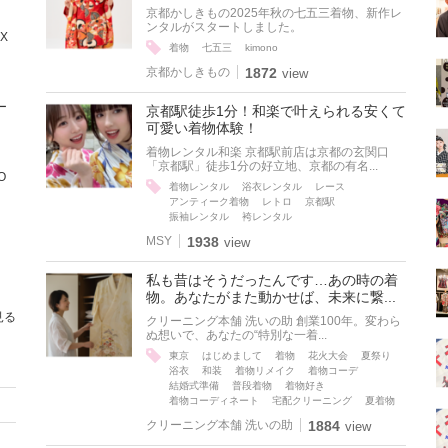
京都かしきもの2025年秋の七五三着物、新作レ
ンタルがスタートしました。
X
着物
七五三
kimono
京都かしきもの
1872
view
ー
京都駅徒歩1分！和楽で叶えられる安くて
可愛い着物体験！
着物レンタル和楽 京都駅前店は京都の玄関口
「京都駅」徒歩1分の好立地、京都の有名...
O
着物レンタル
浴衣レンタル
レース
アンティーク着物
レトロ
京都駅
振袖レンタル
袴レンタル
MSY
1938
view
私も昔はそうだったんです…あの時の着
物。あなたがまた動かせば、未来に繋...
見る
クリーニング本舗 洗いの助 創業100年。変わら
ぬ想いで、あなたの“特別な一着...
東京
はじめまして
着物
花火大会
夏祭り
浴衣
和装
着物リメイク
着物コーデ
結婚式準備
普段着物
着物好き
着物コーディネート
宅配クリーニング
夏着物
クリーニング本舗 洗いの助
1884
view