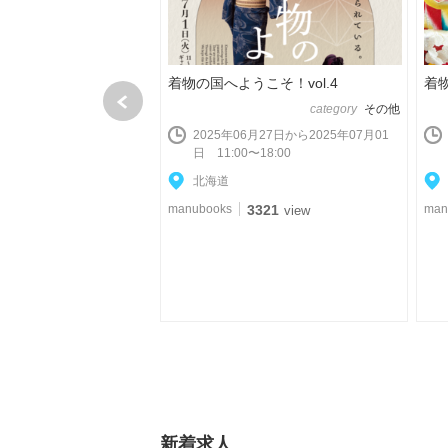
こそ！vol.2
着物の国へようこそ！vol.4
着物
category
着物
category
その他
月12日から2024年07月21
2025年06月27日から2025年07月01
9:00
日 11:00〜18:00
北海道
791
manubooks
3321
man
view
view
新着求人