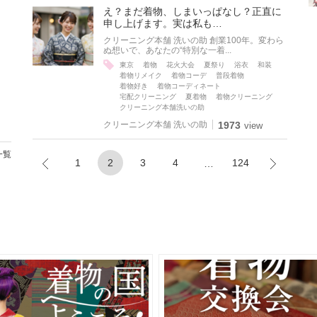
え？まだ着物、しまいっぱなし？正直に
申し上げます。実は私も…
クリーニング本舗 洗いの助 創業100年。変わら
ぬ想いで、あなたの“特別な一着...
東京
着物
花火大会
夏祭り
浴衣
和装
着物リメイク
着物コーデ
普段着物
着物好き
着物コーディネート
宅配クリーニング
夏着物
着物クリーニング
クリーニング本舗洗いの助
クリーニング本舗 洗いの助
1973
view
一覧
1
2
3
4
124
…