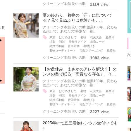
クリーニング本舗 洗いの助
2114
view
夏の終わり、着物の「汗」に気づいて
る？見て見ぬふりは危険かも…！
クリーニング本舗 洗いの助 創業100年。変わら
見る
ぬ想いで、あなたの“特別な一着...
東京
はじめまして
着物
花火大会
夏祭り
浴衣
和装
着物リメイク
着物コーデ
結婚式準備
普段着物
着物好き
着物コーディネート
宅配クリーニング
夏着物
クリーニング本舗 洗いの助
1983
view
【お盆休み、まさかのアレを解決？】タ
ンスの奥で眠る「高貴なる存在」、そ...
クリーニング本舗 洗いの助 創業100年。変わら
ぬ想いで、あなたの“特別な一着...
東京
はじめまして
着物
花火大会
夏祭り
浴衣
和装
着物リメイク
着物コーデ
結婚式準備
普段着物
着物好き
着物コーディネート
宅配クリーニング
夏着物
クリーニング本舗 洗いの助
2227
view
2025年の七五三着物レンタル受付中です
♪