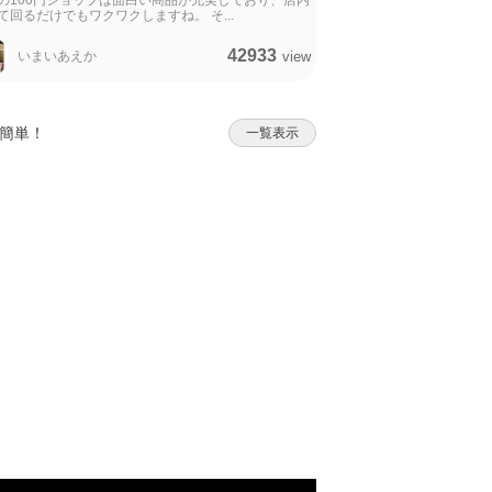
の100円ショップは面白い商品が充実しており、店内
て回るだけでもワクワクしますね。 そ...
42933
いまいあえか
view
も簡単！
一覧表示