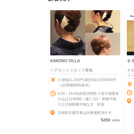
KIMONO VILLA
キ
ヘアセットスタッフ募集
キモ
ニ
[Ａ]時給1,200円 [契]月給18万5000円
～(試用期間/同条件)
9:00～18:00(休憩1時間) ※若干残業有
[Ａ]は1日4時間～週2､3日～勤務可能
※土日祝勤務可能な方 歓迎
京都府京都市東山区桝屋町363−6
5250
view