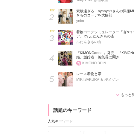
Tokyo135°原宿本店
素敵過ぎる！ayaaya'sさんの洋服MI
2
きものコーデを大解剖！
yoko
着物コーデシミュレーター「杏'sコ
3
デ」 by ふだんきもの杏
ふだんきもの杏
『KIMONOanne.』発売！『KIMON
4
姫』創始者・編集長に聞き...
KIMONO BIJIN
レース着物と帯
5
MIKI SAKURA ＆ 櫻メゾン
もっと
話題のキーワード
人気キーワード