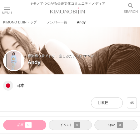
キモノでつながる伝統文化コミュニティメディア
SEARCH
MENU
KIMONO BIJINトップ
メンバー一覧
Andy
着物初心者ですが、楽しみたいです*\(^o^)/*
Andy
日本
LIKE
45
記事
イベント
Q&A
0
0
0