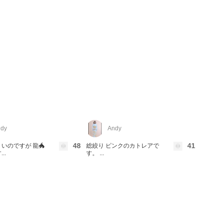
dy
Andy
48
41
いのですが 龍🐲
総絞り ピンクのカトレアで
..
す。 ...