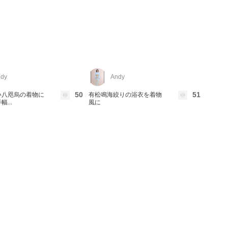
dy
Andy
50
51
い八咫烏の着物に
有松鳴海絞りの浴衣を着物
...
風に