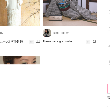
dy
kimonotown
11
28
の のぼり龍🐉 櫛
These were graduatio...
着