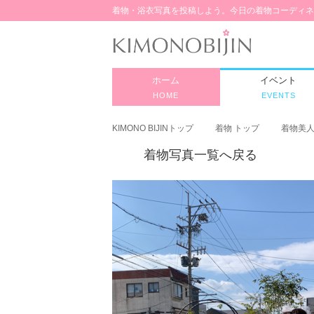
着物・浴衣写真を投稿しよう。今日の着物コーディネ
ホーム
イベント
HOME
EVENTS
KIMONO BIJINトップ
着物 トップ
着物美
着物写真一覧へ戻る