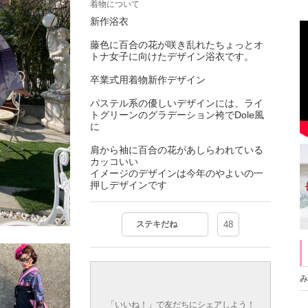
着物について
新作浴衣
藤色に百合の花が咲き乱れたちょっとオ
トナ女子に向けたデザイン浴衣です。
卒業式用着物新作デザイン
パステル系の優しいデザインには、ライ
トグリーンのグラデーション袴でDole風
に
肩から袖に百合の花があしらわれている
カッコいい
イメージのデザインは今年のやよいの一
押しデザインです
ステキだね
48
み
「いいね！」で友だちにシェアしよう！