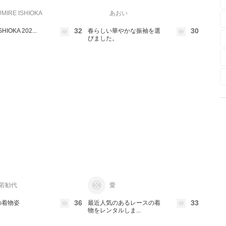
MIRE ISHIOKA
あおい
32
30
HIOKA 202...
春らしい華やかな振袖を選
びました。
若勧代
愛
36
33
の着物姿
最近人気のあるレースの着
物をレンタルしま...