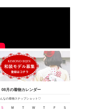
08月の着物カレンダー
んなの着物スナップショット♡
S
M
T
W
T
F
S