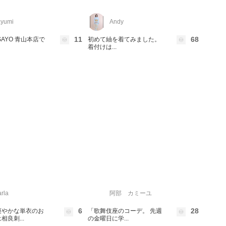
yumi
Andy
11
68
ISAYO 青山本店で
初めて紬を着てみました。
着付けは...
rla
阿部 カミーユ
6
28
爽やかな単衣のお
「歌舞伎座のコーデ。 先週
相良刺...
の金曜日に学...