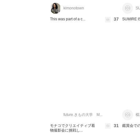
kimonotown
SU
37
This was part of a c...
SUMIRE IS
future.きもの大学 M...
楳
31
モナコでクリエイティブ着
鑑賞会で
物撮影会に挑戦し...