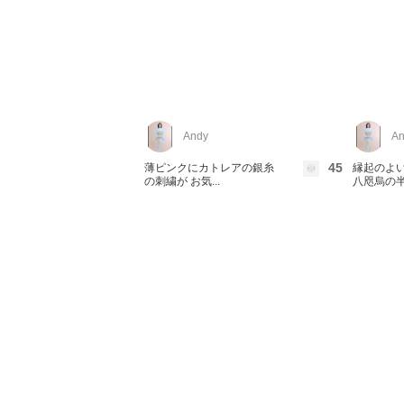
Andy
An
45
薄ピンクにカトレアの銀糸
縁起のよ
の刺繍が お気...
八咫烏の半幅