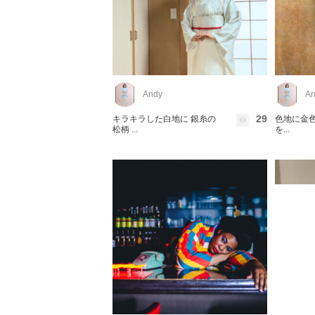
Andy
An
29
キラキラした白地に 銀糸の
色地に金色
松柄 ...
を...