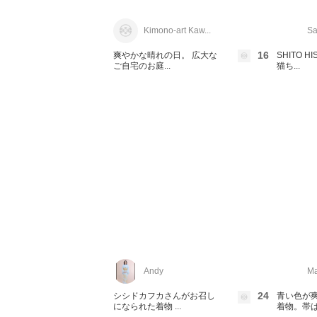
Kimono-art Kaw...
Sa
16
爽やかな晴れの日。 広大な
SHITO H
ご自宅のお庭...
猫ち...
Andy
Ma
24
シシドカフカさんがお召し
青い色が
になられた着物 ...
着物。帯は