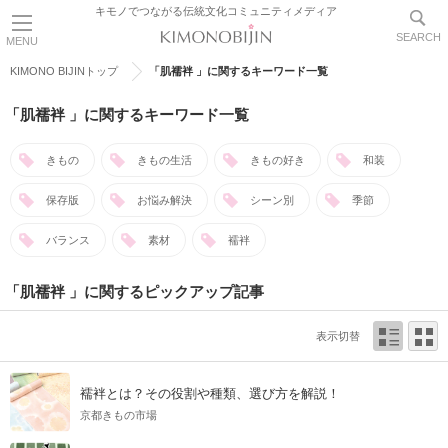
キモノでつながる伝統文化コミュニティメディア
SEARCH
MENU
KIMONO BIJINトップ
「肌襦袢 」に関するキーワード一覧
「肌襦袢 」に関するキーワード一覧
きもの
きもの生活
きもの好き
和装
保存版
お悩み解決
シーン別
季節
バランス
素材
襦袢
「肌襦袢 」に関するピックアップ記事
表示切替
襦袢とは？その役割や種類、選び方を解説！
京都きもの市場