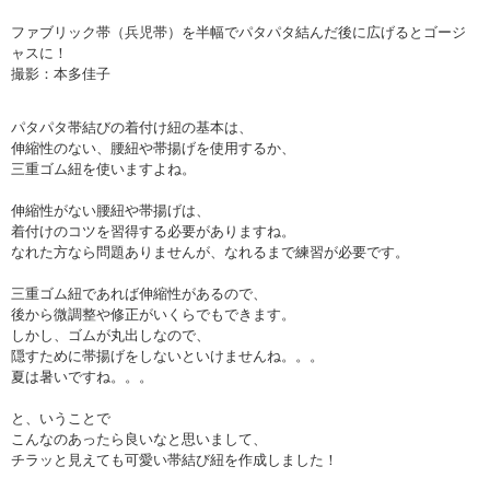
ファブリック帯（兵児帯）を半幅でパタパタ結んだ後に広げるとゴージ
ャスに！
撮影：本多佳子
パタパタ帯結びの着付け紐の基本は、
伸縮性のない、腰紐や帯揚げを使用するか、
三重ゴム紐を使いますよね。
伸縮性がない腰紐や帯揚げは、
着付けのコツを習得する必要がありますね。
なれた方なら問題ありませんが、なれるまで練習が必要です。
三重ゴム紐であれば伸縮性があるので、
後から微調整や修正がいくらでもできます。
しかし、ゴムが丸出しなので、
隠すために帯揚げをしないといけませんね。。。
夏は暑いですね。。。
と、いうことで
こんなのあったら良いなと思いまして、
チラッと見えても可愛い帯結び紐を作成しました！