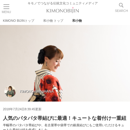
キモノでつながる伝統文化コミュニティメディア
SEARCH
MENU
KIMONO BIJINトップ
和小物 トップ
和小物
KIMONOstylingHANA
2018年7月24日8:39:45更新
人気のパタパタ帯結びに最適！キュートな着付け一重紐
半幅帯のパタパタ帯結びや、名古屋帯や袋帯での銀座結びにもご使用いただけるキュ
ートな着付け紐を作成しました。