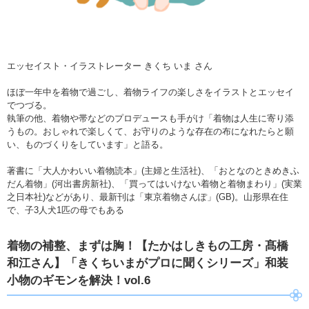
エッセイスト・イラストレーター きくち いま さん
ほぼ一年中を着物で過ごし、着物ライフの楽しさをイラストとエッセイ
でつづる。
執筆の他、着物や帯などのプロデュースも手がけ「着物は人生に寄り添
うもの。おしゃれで楽しくて、お守りのような存在の布になれたらと願
い、ものづくりをしています」と語る。
著書に「大人かわいい着物読本」(主婦と生活社)、「おとなのときめきふ
だん着物」(河出書房新社)、「買ってはいけない着物と着物まわり」(実業
之日本社)などがあり、最新刊は「東京着物さんぽ」(GB)。山形県在住
で、子3人犬1匹の母でもある
着物の補整、まずは胸！【たかはしきもの工房・髙橋
和江さん】「きくちいまがプロに聞くシリーズ」和装
小物のギモンを解決！vol.6