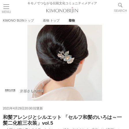
キモノでつながる伝統文化コミュニティメディア
SEARCH
MENU
KIMONO BIJINトップ
着物 トップ
着物
京都きもの市場
2021年4月29日20:00:02更新
和髪アレンジとシルエット 「セルフ和髪のいろは～一
髪二化粧三衣装」vol.5