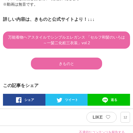
※動画は無音です。
詳しい内容は、きものと公式サイトより！↓↓↓
万能着物ヘアスタイルでシンプルエレガンス 「セルフ和髪のいろは
～一髪二化粧三衣装」vol.2
きものと
この記事をシェア
シェア
ツイート
送る
LIKE
12
不適切なコンテンツを報告する