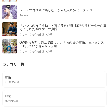
レースの付け袖で楽しむ、かんたん和洋ミックスコーデ
Sorawa
「いつもの方ですね」と言える喜び毎月2割のリピーターが教
えてくれた着物ケアの真髄
クリーニング本舗 洗いの助
GW終わる前に読んでほしい。「あの日の着物、まだタンス
に眠っていませんか？」😱
クリーニング本舗 洗いの助
カテゴリ一覧
着物
948件の記事
浴衣
75件の記事