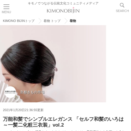
キモノでつながる伝統文化コミュニティメディア
SEARCH
MENU
KIMONO BIJINトップ
着物 トップ
着物
京都きもの市場
2021年1月20日21:36:55更新
万能和髪でシンプルエレガンス 「セルフ和髪のいろは
～一髪二化粧三衣装」vol.2