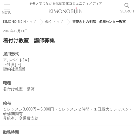
キモノでつながる伝統文化コミュニティメディア
SEARCH
MENU
KIMONO BIJINトップ
働く トップ
雪花きもの学院 多摩センター教室
2018年12月11日
着付け教室 講師募集
雇用形式
アルバイト[Ａ]
正社員[正]
契約社員[契]
職種
着付け教室 講師
給与
１レッスン3,000円～5,000円（１レッスン２時間・１日最大３レッスン）
研修期間有
昇給有、交通費支給
勤務時間