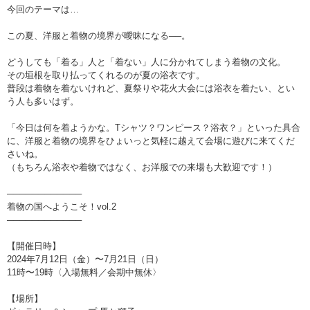
今回のテーマは…
この夏、洋服と着物の境界が曖昧になる──。
どうしても「着る」人と「着ない」人に分かれてしまう着物の文化。
その垣根を取り払ってくれるのが夏の浴衣です。
普段は着物を着ないけれど、夏祭りや花火大会には浴衣を着たい、とい
う人も多いはず。
「今日は何を着ようかな。Tシャツ？ワンピース？浴衣？」といった具合
に、洋服と着物の境界をひょいっと気軽に越えて会場に遊びに来てくだ
さいね。
（もちろん浴衣や着物ではなく、お洋服での来場も大歓迎です！）
────────────
着物の国へようこそ！vol.2
────────────
【開催日時】
2024年7月12日（金）〜7月21日（日）
11時〜19時〈入場無料／会期中無休〉
【場所】