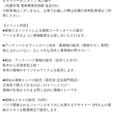
ギャラリー＆ショップ 馬と獅子
（札幌市電 電車事業所前駅 徒歩2分）
※駐車場はございません。お車でお越しの際は近隣の有料駐車場をご利
用ください。
【イベント内容】
■着物スタイリストによる着物コーディネートの展示
アートを見るように着物鑑賞をお楽しみいただけます。
■アンティーク＆ヴィンテージ浴衣・夏着物の販売《着物サロン 客間》
他とはかぶらない、おしゃれな浴衣と夏着物が勢ぞろい！
■銘仙・アンティーク着物の販売《足利うさぎや》
栃木から北海道初上陸！
単衣の着物やオリジナルアイテムを販売します。
■銘仙＆着物トレーの販売《霜旦舎 定右衛門商店》
北海道で購入できるのはこのイベントだけ！
着物の生地をそのまま閉じ込めた着物トレーです。
■着物ネクタイの販売《SAK》
パリで開催されるジャパンエキスポに出展するデザイナー UHIさんの着
物ネクタイを数量限定で販売します。