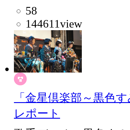
58
144611
view
「金星倶楽部～黒色すみ
レポート