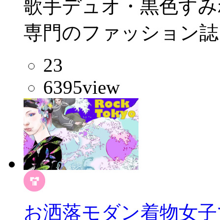
歌手デュオ・黒色すみ
専門のファッション誌と
23
6395
view
お洒落モダン着物女子で大