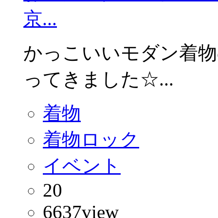
京...
かっこいいモダン着物のイ
ってきました☆...
着物
着物ロック
イベント
20
6637
view