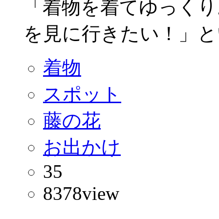
「着物を着てゆっくり
を見に行きたい！」とい
着物
スポット
藤の花
お出かけ
35
8378
view